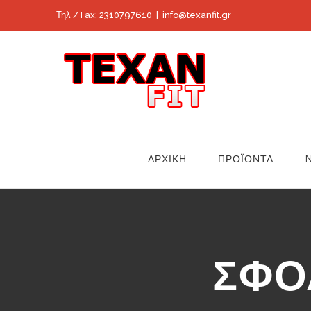
Skip
Τηλ / Fax: 2310797610
|
info@texanfit.gr
to
content
ΑΡΧΙΚΗ
ΠΡΟΪΟΝΤΑ
ΣΦΟ