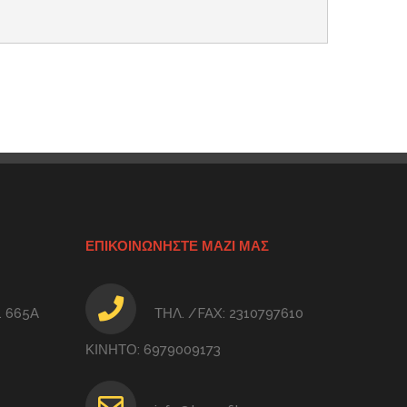
ΕΠΙΚΟΙΝΩΝΗΣΤΕ ΜΑΖΙ ΜΑΣ
 665Α
ΤΗΛ. /FAX: 2310797610
ΚΙΝΗΤΟ: 6979009173