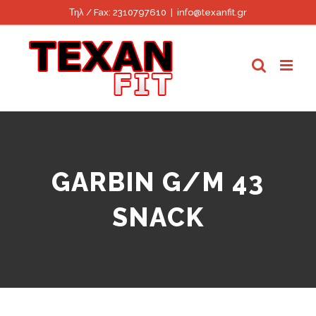
Skip
Τηλ / Fax: 2310797610
|
info@texanfit.gr
to
content
GARBIN G/M 43
SNACK