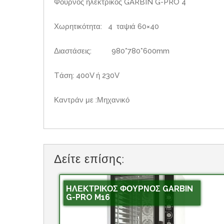
Φούρνος ηλεκτρικός GARBIN G-PRO 4
Χωρητικότητα: 4 ταψιά 60×40
Διαστάσεις: 980*780*600mm
Tάση: 400V ή 230V
Καντράν με :Μηχανικό
Δείτε επίσης:
ΗΛΕΚΤΡΙΚΟΣ ΦΟΥΡΝΟΣ GARBIN
G-PRO M16