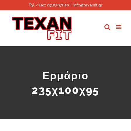
Skip
Τηλ / Fax: 2310797610
|
info@texanfit.gr
to
content
Ερμάριο
235χ100χ95