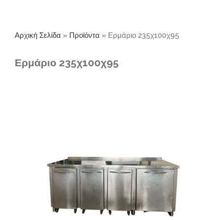
Αρχική Σελίδα
»
Προϊόντα
»
Ερμάριο 235χ100χ95
Ερμάριο 235χ100χ95