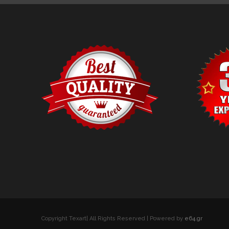
Copyright Texart| All Rights Reserved | Powered by
e64.gr